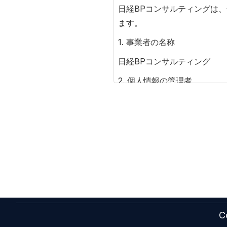
日経BPコンサルティングは
ます。
1. 事業者の名称
日経BPコンサルティング
2. 個人情報の管理者
日経BPコンサルティング 
連絡先 下記<お問い合わせ
3. 利用目的
（1）ご購入・ご登録いただ
（2）DMやアンケートなど
（3）事務連絡・お問い合わ
4. 第三者提供
Co
個人情報を第三者提供する場