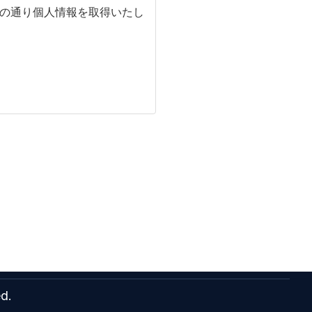
記の通り個人情報を取得いたし
ed.
して、ご本人の同意を得たうえ